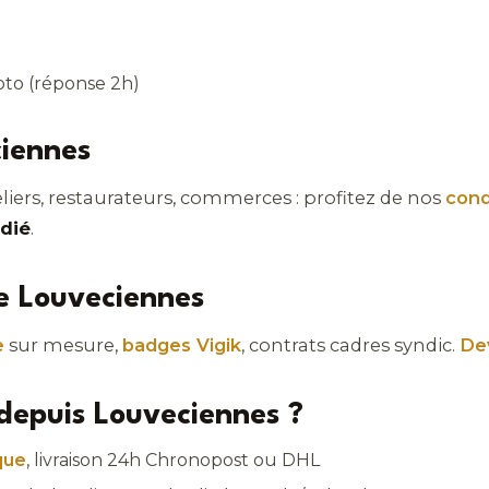
hoto (réponse 2h)
ciennes
teliers, restaurateurs, commerces : profitez de nos
cond
dié
.
de Louveciennes
e
sur mesure,
badges Vigik
, contrats cadres syndic.
De
puis Louveciennes ?
que
, livraison 24h Chronopost ou DHL