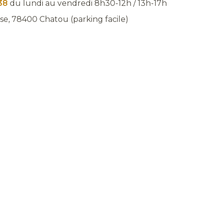
 38
du lundi au vendredi 8h30-12h / 13h-17h
sse, 78400 Chatou (parking facile)