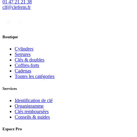
01 47 21 21 38
clf@cleferm.fr
Boutique
Cylindres
Serrures
Clés & doubles
Coffres-forts
Cadenas
Toutes les catégories
Services
Identification de clé
Organigramme
Clés remboursées
Conseils & guides
Espace Pro