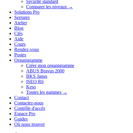
Sécurité standard
Comparer les niveaux →
Solutions Pro
Serrures
Atelier
Blog
Clés
Aide
Cours
Rendez-vous
Postes
Organigramme
Créer mon organigramme
ABUS Bravus 2000
BKS Janus
ISEO R6
Keso
Toutes les gammes →
Contact
Contactez-nous
Contrôle d'accès
Espace Pro
Guides
Où nous trouver