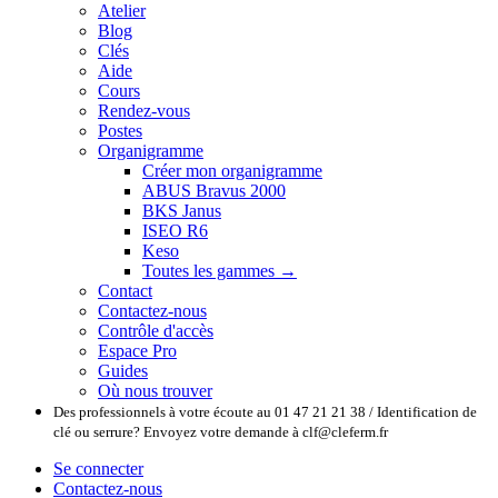
Atelier
Blog
Clés
Aide
Cours
Rendez-vous
Postes
Organigramme
Créer mon organigramme
ABUS Bravus 2000
BKS Janus
ISEO R6
Keso
Toutes les gammes →
Contact
Contactez-nous
Contrôle d'accès
Espace Pro
Guides
Où nous trouver
Des professionnels à votre écoute au 01 47 21 21 38 / Identification de
clé ou serrure? Envoyez votre demande à clf@cleferm.fr
Se connecter
Contactez-nous