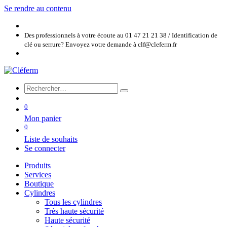
Se rendre au contenu
Des professionnels à votre écoute au 01 47 21 21 38 / Identification de
clé ou serrure? Envoyez votre demande à clf@cleferm.fr
0
Mon panier
0
Liste de souhaits
Se connecter
Produits
Services
Boutique
Cylindres
Tous les cylindres
Très haute sécurité
Haute sécurité