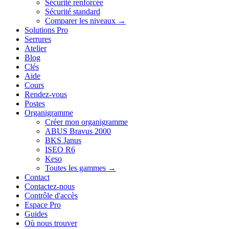
Sécurité renforcée
Sécurité standard
Comparer les niveaux →
Solutions Pro
Serrures
Atelier
Blog
Clés
Aide
Cours
Rendez-vous
Postes
Organigramme
Créer mon organigramme
ABUS Bravus 2000
BKS Janus
ISEO R6
Keso
Toutes les gammes →
Contact
Contactez-nous
Contrôle d'accès
Espace Pro
Guides
Où nous trouver