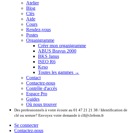
Atelier
Blog
Clés
Aide
Cours
Rendez-vous
Postes
Organigramme
Créer mon organigramme
ABUS Bravus 2000
BKS Janus
ISEO R6
Keso
Toutes les gammes →
Contact
Contactez-nous
Contrôle d'accès
Espace Pro
Guides
Où nous trouver
Des professionnels à votre écoute au 01 47 21 21 38 / Identification de
clé ou serrure? Envoyez votre demande à clf@cleferm.fr
Se connecter
Contactez-nous