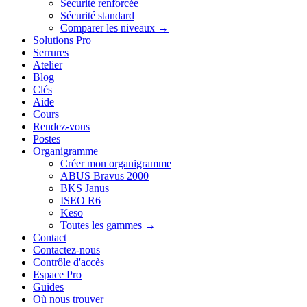
Sécurité renforcée
Sécurité standard
Comparer les niveaux →
Solutions Pro
Serrures
Atelier
Blog
Clés
Aide
Cours
Rendez-vous
Postes
Organigramme
Créer mon organigramme
ABUS Bravus 2000
BKS Janus
ISEO R6
Keso
Toutes les gammes →
Contact
Contactez-nous
Contrôle d'accès
Espace Pro
Guides
Où nous trouver