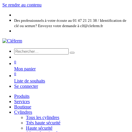
Se rendre au contenu
Des professionnels à votre écoute au 01 47 21 21 38 / Identification de
clé ou serrure? Envoyez votre demande à clf@cleferm.fr
0
Mon panier
0
Liste de souhaits
Se connecter
Produits
Services
Boutique
Cylindres
Tous les cylindres
Très haute sécurité
Haute sécurité