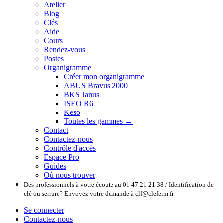
Atelier
Blog
Clés
Aide
Cours
Rendez-vous
Postes
Organigramme
Créer mon organigramme
ABUS Bravus 2000
BKS Janus
ISEO R6
Keso
Toutes les gammes →
Contact
Contactez-nous
Contrôle d'accès
Espace Pro
Guides
Où nous trouver
Des professionnels à votre écoute au 01 47 21 21 38 / Identification de
clé ou serrure? Envoyez votre demande à clf@cleferm.fr
Se connecter
Contactez-nous