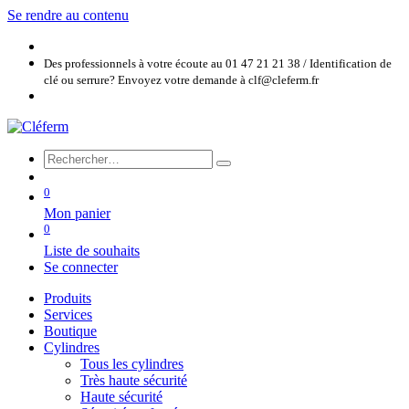
Se rendre au contenu
Des professionnels à votre écoute au 01 47 21 21 38 / Identification de
clé ou serrure? Envoyez votre demande à clf@cleferm.fr
0
Mon panier
0
Liste de souhaits
Se connecter
Produits
Services
Boutique
Cylindres
Tous les cylindres
Très haute sécurité
Haute sécurité