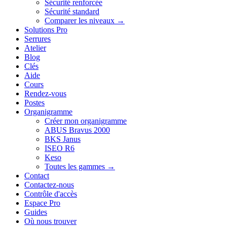
Sécurité renforcée
Sécurité standard
Comparer les niveaux →
Solutions Pro
Serrures
Atelier
Blog
Clés
Aide
Cours
Rendez-vous
Postes
Organigramme
Créer mon organigramme
ABUS Bravus 2000
BKS Janus
ISEO R6
Keso
Toutes les gammes →
Contact
Contactez-nous
Contrôle d'accès
Espace Pro
Guides
Où nous trouver