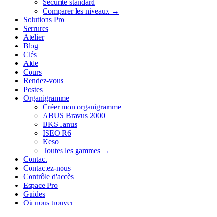
Sécurité standard
Comparer les niveaux →
Solutions Pro
Serrures
Atelier
Blog
Clés
Aide
Cours
Rendez-vous
Postes
Organigramme
Créer mon organigramme
ABUS Bravus 2000
BKS Janus
ISEO R6
Keso
Toutes les gammes →
Contact
Contactez-nous
Contrôle d'accès
Espace Pro
Guides
Où nous trouver