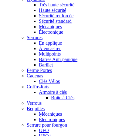
Très haute sécurité
Haute sécurité
Sécurité renforcée
Sécurité standard
Mécaniques
Électronique
Serrures
En applique
À encastrer
Multipoints
Barres Anti-panique
Barillet
Ferme Portes
Cadenas
Clés Vélos
Coffre-forts
Armoire à clés
Boite à Clés
Verrous
Bequilles
Mécaniques
Électroniques
Serrure pour fourgon
UFO
UFO+