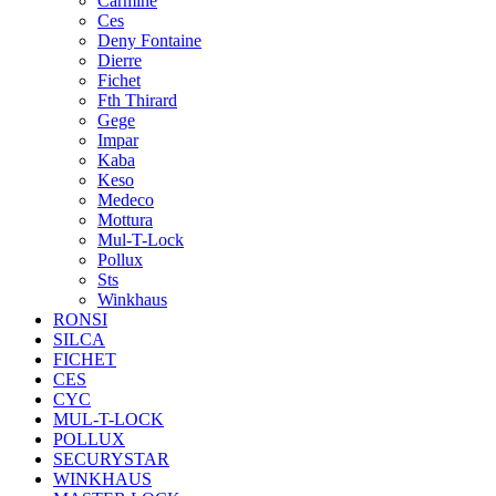
Carmine
Ces
Deny Fontaine
Dierre
Fichet
Fth Thirard
Gege
Impar
Kaba
Keso
Medeco
Mottura
Mul-T-Lock
Pollux
Sts
Winkhaus
RONSI
SILCA
FICHET
CES
CYC
MUL-T-LOCK
POLLUX
SECURYSTAR
WINKHAUS