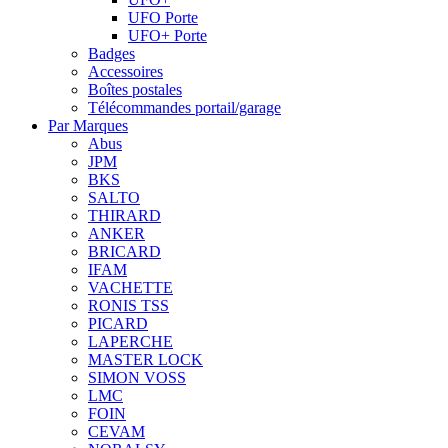
UFO Porte
UFO+ Porte
Badges
Accessoires
Boîtes postales
Télécommandes portail/garage
Par Marques
Abus
JPM
BKS
SALTO
THIRARD
ANKER
BRICARD
IFAM
VACHETTE
RONIS TSS
PICARD
LAPERCHE
MASTER LOCK
SIMON VOSS
LMC
FOIN
CEVAM