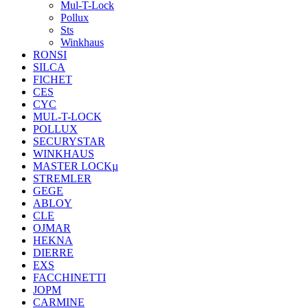
Mul-T-Lock
Pollux
Sts
Winkhaus
RONSI
SILCA
FICHET
CES
CYC
MUL-T-LOCK
POLLUX
SECURYSTAR
WINKHAUS
MASTER LOCKµ
STREMLER
GEGE
ABLOY
CLE
OJMAR
HEKNA
DIERRE
EXS
FACCHINETTI
JOPM
CARMINE