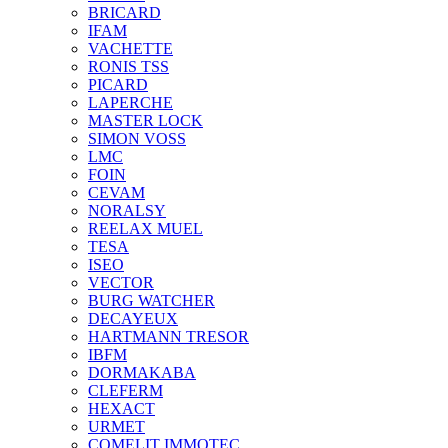
BRICARD
IFAM
VACHETTE
RONIS TSS
PICARD
LAPERCHE
MASTER LOCK
SIMON VOSS
LMC
FOIN
CEVAM
NORALSY
REELAX MUEL
TESA
ISEO
VECTOR
BURG WATCHER
DECAYEUX
HARTMANN TRESOR
IBFM
DORMAKABA
CLEFERM
HEXACT
URMET
COMELIT IMMOTEC