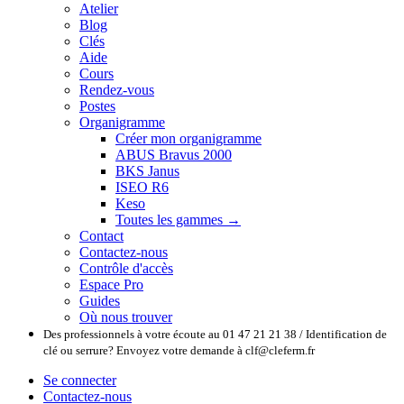
Atelier
Blog
Clés
Aide
Cours
Rendez-vous
Postes
Organigramme
Créer mon organigramme
ABUS Bravus 2000
BKS Janus
ISEO R6
Keso
Toutes les gammes →
Contact
Contactez-nous
Contrôle d'accès
Espace Pro
Guides
Où nous trouver
Des professionnels à votre écoute au 01 47 21 21 38 / Identification de
clé ou serrure? Envoyez votre demande à clf@cleferm.fr
Se connecter
Contactez-nous