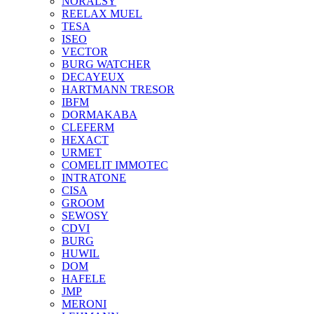
NORALSY
REELAX MUEL
TESA
ISEO
VECTOR
BURG WATCHER
DECAYEUX
HARTMANN TRESOR
IBFM
DORMAKABA
CLEFERM
HEXACT
URMET
COMELIT IMMOTEC
INTRATONE
CISA
GROOM
SEWOSY
CDVI
BURG
HUWIL
DOM
HAFELE
JMP
MERONI