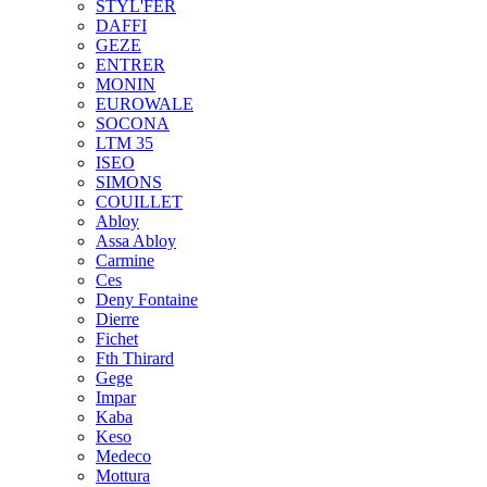
STYL'FER
DAFFI
GEZE
ENTRER
MONIN
EUROWALE
SOCONA
LTM 35
ISEO
SIMONS
COUILLET
Abloy
Assa Abloy
Carmine
Ces
Deny Fontaine
Dierre
Fichet
Fth Thirard
Gege
Impar
Kaba
Keso
Medeco
Mottura