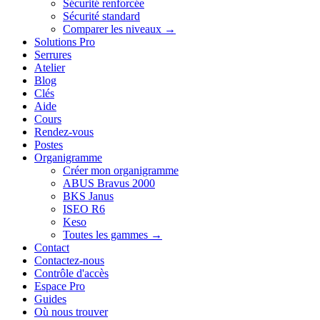
Sécurité renforcée
Sécurité standard
Comparer les niveaux →
Solutions Pro
Serrures
Atelier
Blog
Clés
Aide
Cours
Rendez-vous
Postes
Organigramme
Créer mon organigramme
ABUS Bravus 2000
BKS Janus
ISEO R6
Keso
Toutes les gammes →
Contact
Contactez-nous
Contrôle d'accès
Espace Pro
Guides
Où nous trouver