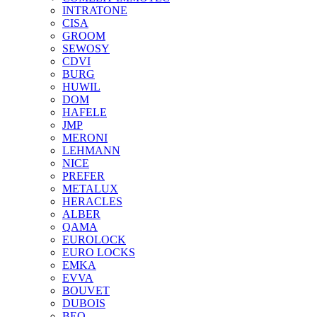
INTRATONE
CISA
GROOM
SEWOSY
CDVI
BURG
HUWIL
DOM
HAFELE
JMP
MERONI
LEHMANN
NICE
PREFER
METALUX
HERACLES
ALBER
QAMA
EUROLOCK
EURO LOCKS
EMKA
EVVA
BOUVET
DUBOIS
BEQ