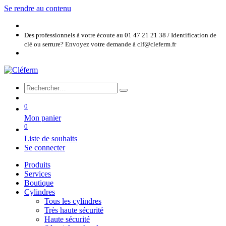
Se rendre au contenu
Des professionnels à votre écoute au 01 47 21 21 38 / Identification de
clé ou serrure? Envoyez votre demande à clf@cleferm.fr
0
Mon panier
0
Liste de souhaits
Se connecter
Produits
Services
Boutique
Cylindres
Tous les cylindres
Très haute sécurité
Haute sécurité