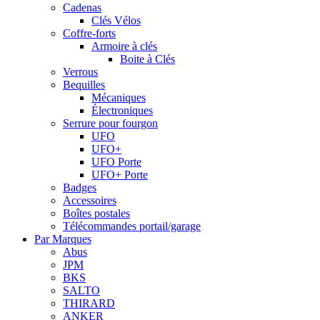
Cadenas
Clés Vélos
Coffre-forts
Armoire à clés
Boite à Clés
Verrous
Bequilles
Mécaniques
Électroniques
Serrure pour fourgon
UFO
UFO+
UFO Porte
UFO+ Porte
Badges
Accessoires
Boîtes postales
Télécommandes portail/garage
Par Marques
Abus
JPM
BKS
SALTO
THIRARD
ANKER