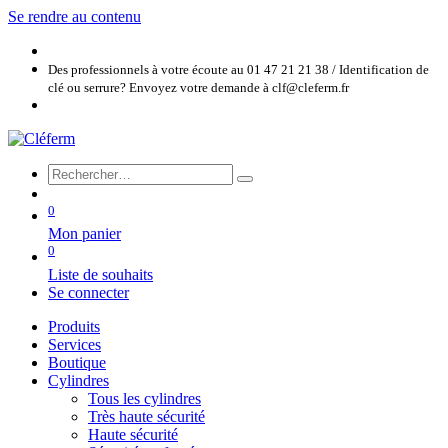
Se rendre au contenu
Des professionnels à votre écoute au 01 47 21 21 38 / Identification de
clé ou serrure? Envoyez votre demande à clf@cleferm.fr
0
Mon panier
0
Liste de souhaits
Se connecter
Produits
Services
Boutique
Cylindres
Tous les cylindres
Très haute sécurité
Haute sécurité