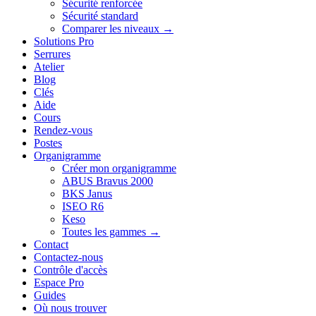
Sécurité renforcée
Sécurité standard
Comparer les niveaux →
Solutions Pro
Serrures
Atelier
Blog
Clés
Aide
Cours
Rendez-vous
Postes
Organigramme
Créer mon organigramme
ABUS Bravus 2000
BKS Janus
ISEO R6
Keso
Toutes les gammes →
Contact
Contactez-nous
Contrôle d'accès
Espace Pro
Guides
Où nous trouver