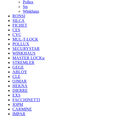
Pollux
Sts
Winkhaus
RONSI
SILCA
FICHET
CES
CYC
MUL-T-LOCK
POLLUX
SECURYSTAR
WINKHAUS
MASTER LOCKµ
STREMLER
GEGE
ABLOY
CLE
OJMAR
HEKNA
DIERRE
EXS
FACCHINETTI
JOPM
CARMINE
IMPAR