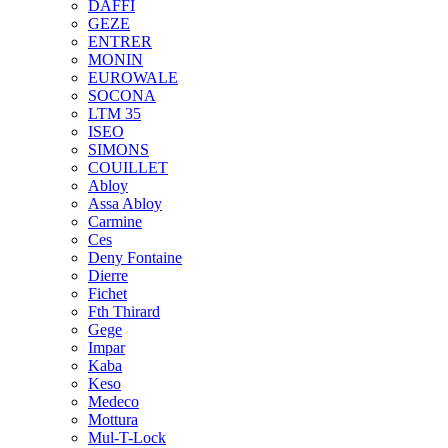
DAFFI
GEZE
ENTRER
MONIN
EUROWALE
SOCONA
LTM 35
ISEO
SIMONS
COUILLET
Abloy
Assa Abloy
Carmine
Ces
Deny Fontaine
Dierre
Fichet
Fth Thirard
Gege
Impar
Kaba
Keso
Medeco
Mottura
Mul-T-Lock