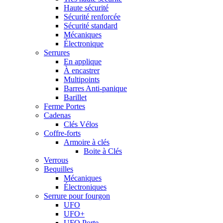
Haute sécurité
Sécurité renforcée
Sécurité standard
Mécaniques
Électronique
Serrures
En applique
À encastrer
Multipoints
Barres Anti-panique
Barillet
Ferme Portes
Cadenas
Clés Vélos
Coffre-forts
Armoire à clés
Boite à Clés
Verrous
Bequilles
Mécaniques
Électroniques
Serrure pour fourgon
UFO
UFO+
UFO Porte