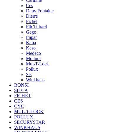
Carmine
Ces
Deny Fontaine
Dierre
Fichet
Fth Thirard
Gege
Impar
Kaba
Keso
Medeco
Mottura
Mul-T-Lock
Pollux
Sts
Winkhaus
RONSI
SILCA
FICHET
CES
CYC
MUL-T-LOCK
POLLUX
SECURYSTAR
WINKHAUS