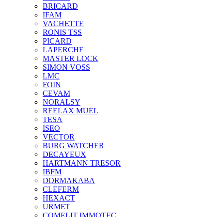
BRICARD
IFAM
VACHETTE
RONIS TSS
PICARD
LAPERCHE
MASTER LOCK
SIMON VOSS
LMC
FOIN
CEVAM
NORALSY
REELAX MUEL
TESA
ISEO
VECTOR
BURG WATCHER
DECAYEUX
HARTMANN TRESOR
IBFM
DORMAKABA
CLEFERM
HEXACT
URMET
COMELIT IMMOTEC