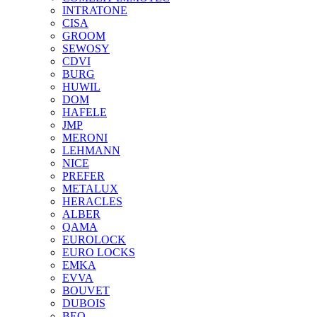
INTRATONE
CISA
GROOM
SEWOSY
CDVI
BURG
HUWIL
DOM
HAFELE
JMP
MERONI
LEHMANN
NICE
PREFER
METALUX
HERACLES
ALBER
QAMA
EUROLOCK
EURO LOCKS
EMKA
EVVA
BOUVET
DUBOIS
BEQ