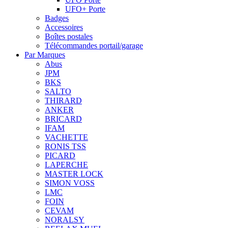
UFO+ Porte
Badges
Accessoires
Boîtes postales
Télécommandes portail/garage
Par Marques
Abus
JPM
BKS
SALTO
THIRARD
ANKER
BRICARD
IFAM
VACHETTE
RONIS TSS
PICARD
LAPERCHE
MASTER LOCK
SIMON VOSS
LMC
FOIN
CEVAM
NORALSY