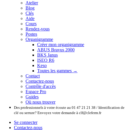
Atelier
Blog
Clés
Aide
Cours
Rendez-vous
Postes
Organigramme
Créer mon organigramme
ABUS Bravus 2000
BKS Janus
ISEO R6
Keso
Toutes les gammes →
Contact
Contactez-nous
Contrôle d'accès
Espace Pro
Guides
Où nous trouver
Des professionnels à votre écoute au 01 47 21 21 38 / Identification de
clé ou serrure? Envoyez votre demande à clf@cleferm.fr
Se connecter
Contactez-nous