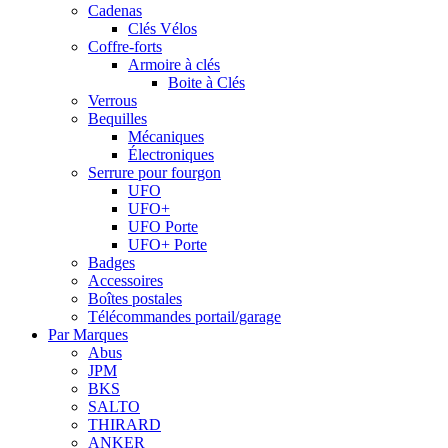
Cadenas
Clés Vélos
Coffre-forts
Armoire à clés
Boite à Clés
Verrous
Bequilles
Mécaniques
Électroniques
Serrure pour fourgon
UFO
UFO+
UFO Porte
UFO+ Porte
Badges
Accessoires
Boîtes postales
Télécommandes portail/garage
Par Marques
Abus
JPM
BKS
SALTO
THIRARD
ANKER